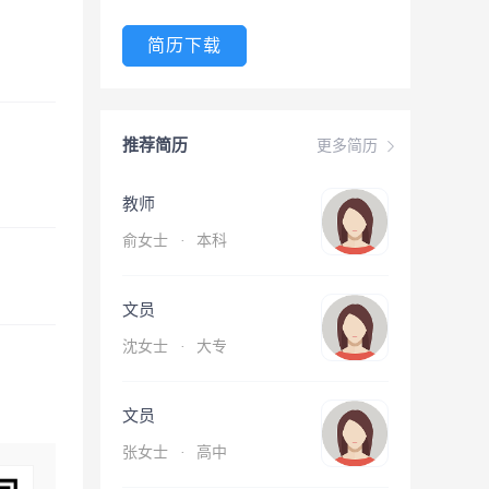
简历下载
推荐简历
更多简历
教师
俞女士
·
本科
文员
沈女士
·
大专
文员
张女士
·
高中