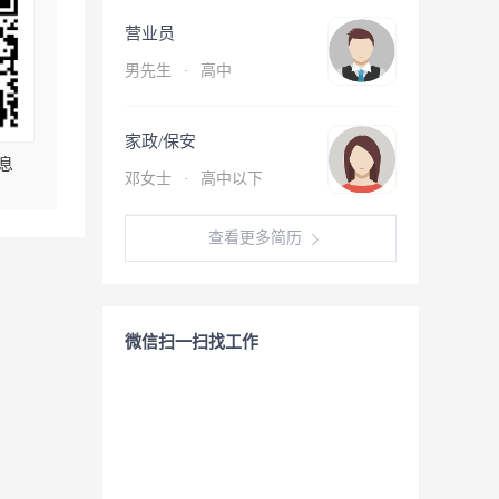
营业员
男先生
·
高中
家政/保安
息
邓女士
·
高中以下
查看更多简历
微信扫一扫找工作